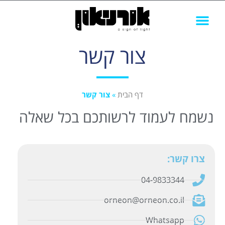
צור קשר
סוגי שלטים
תיק עבודות
שלטים לעסקים
דף הבית
»
צור קשר
נשמח לעמוד לרשותכם בכל שאלה​
צרו קשר:​
04-9833344
orneon@orneon.co.il
Whatsapp