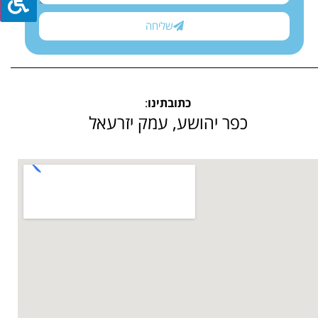
שליחה
כתובתינו
:
כפר יהושע, עמק יזרעאל