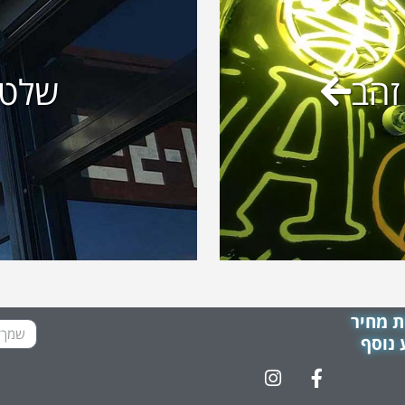
זהב
שלטי
 מחיר
 נוסף